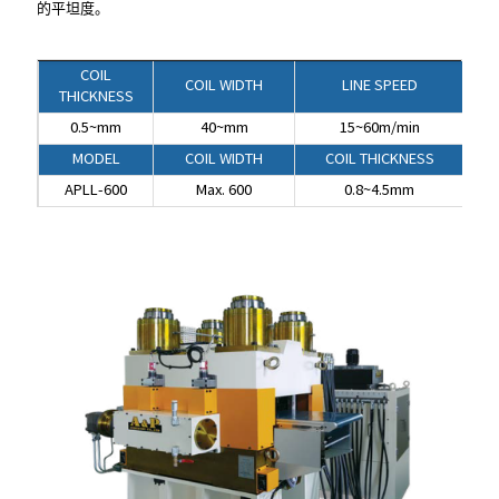
的平坦度。
COIL
COIL WIDTH
LINE SPEED
THICKNESS
0.5~mm
40~mm
15~60m/min
COIL
COIL WIDTH
LINE SPEED
THICKNESS
MODEL
COIL WIDTH
COIL THICKNESS
0.5~mm
40~mm
15~60m/min
APLL-600
Max. 600
0.8~4.5mm
MODEL
COIL WIDTH
COIL THICKNESS
APLL-600
Max. 600
0.8~4.5mm