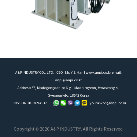
A&P INDUSTRY CO., LTD. I CEO : Mr. Y.S. Han I www.anpi.co.kr email:
anpi@anpi.co.kr
Address: 57, Madogongdan-ro 6-gil, Mado-myeon, Hwaseong-si,
Gyeonggi-do, 18542 Korea
SNS : +82 10 8269 4532
youokwon@anpi.co.kr
Copyright © 2020 A&P INDUSTRY. All Rights Reserved.