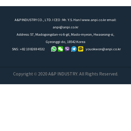
A&P INDUSTRY CO., LTD. I CEO : Mr. Y.S. Han I www.anpi.co.kr email:
anpi@anpi.co.kr
Address: 57, Madogongdan-ro 6-gil, Mado-myeon, Hwaseong-si,
Gyeonggi-do, 18542 Korea
SNS : +82 10 8269 4532
youokwon@anpi.co.kr
Copyright © 2020 A&P INDUSTRY. All Rights Reserved.