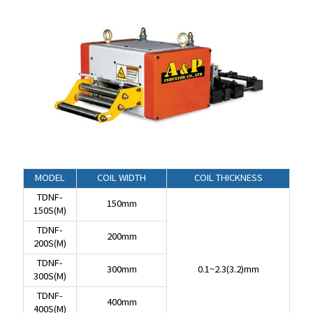
MODEL
COIL WIDTH
COIL THICKNESS
MODEL
COIL WIDTH
COIL THICKNESS
TDNF-
TDNF-
150mm
150mm
150S(M)
150S(M)
TDNF-
TDNF-
200mm
200mm
200S(M)
200S(M)
TDNF-
TDNF-
300mm
0.1~2.3(3.2)mm
300mm
0.1~2.3(3.2)mm
300S(M)
300S(M)
TDNF-
TDNF-
400mm
400mm
400S(M)
400S(M)