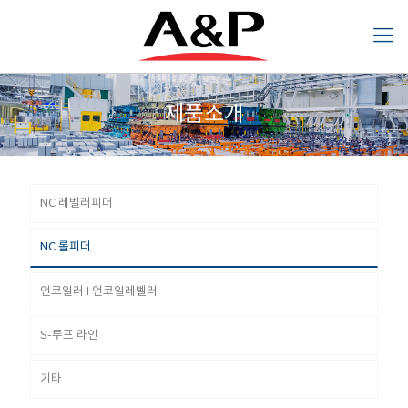
제품소개
NC 레벨러
NC 롤피더
언코일러 I
S-루프 라
기타
제품소개
피더
언코일레
인
NC 레벨러피더
벨러
NC 롤피더
언코일러 I 언코일레벨러
S-루프 라인
기타