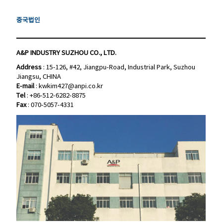
중국법인
중국법인
A&P INDUSTRY SUZHOU CO., LTD.
A&P INDUSTRY SUZHOU CO., LTD.
Address
: 15-126, #42, Jiangpu-Road, Industrial Park, Suzhou
Address
: 15-126, #42, Jiangpu-Road, Industrial Park, Suzhou
Jiangsu, CHINA
Jiangsu, CHINA
E-mail
:
kwkim427@anpi.co.kr
E-mail
:
kwkim427@anpi.co.kr
Tel
: +86-512-6282-8875
Tel
: +86-512-6282-8875
Fax
: 070-5057-4331
Fax
: 070-5057-4331