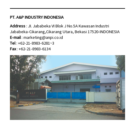
PT. A&P INDUSTRY INDONESIA
PT. A&P INDUSTRY INDONESIA
Address
: JI. Jababeka VI Blok J No.5A Kawasan Industri
Address
: JI. Jababeka VI Blok J No.5A Kawasan Industri
Jababeka-Cikarang,Cikarang Utara, Bekasi 17520-INDONESIA
Jababeka-Cikarang,Cikarang Utara, Bekasi 17520-INDONESIA
E-mail
:
marketing@anpi.co.id
E-mail
:
marketing@anpi.co.id
Tel
: +62-21-8983-6281~3
Tel
: +62-21-8983-6281~3
Fax
: +62-21-8983-6134
Fax
: +62-21-8983-6134