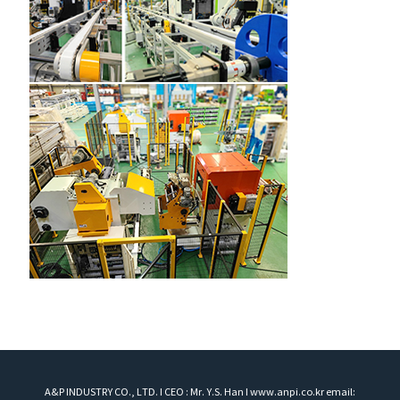
A&P INDUSTRY CO., LTD. I CEO : Mr. Y.S. Han I www.anpi.co.kr email: